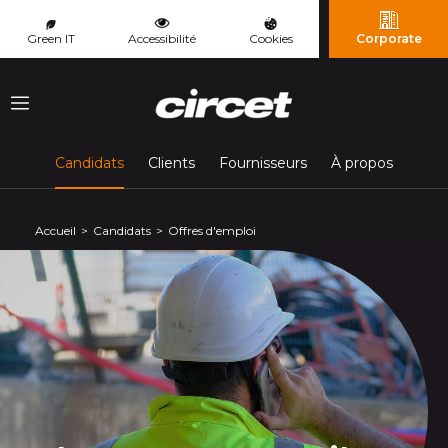
Panneau de gestion des cookies
Green IT
Accessibilité
Cookies
Corporate
Menu
(page courante)
Candidats
Clients
Fournisseurs
À propos
Accueil
Candidats
Offres d'emploi