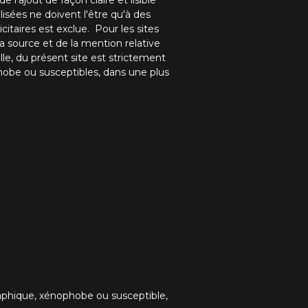
l'ajout de façon claire et lisible
lisées ne doivent l'être qu'à des
citaires est exclue. Pour les sites
la source et de la mention relative
lle, du présent site est strictement
phobe ou susceptibles, dans une plus
raphique, xénophobe ou susceptible,