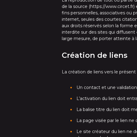
La reproduction de tout ou partie de
de la source (https://www.circet.fr)
fins personnelles, associatives ou p
internet, seules des courtes citatio
aux droits réservés selon la forme 
interdite sur des sites qui diffuse
large mesure, de porter atteinte à l
Création de liens
La création de liens vers le présent 
Un contact et une validation 
L’activation du lien doit ent
La balise titre du lien doit 
La page visée par le lien ne d
Le site créateur du lien ne 