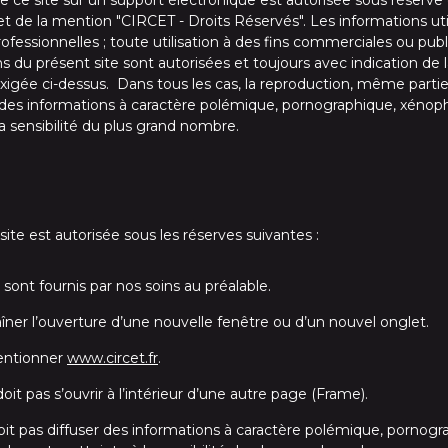
 ce site sur un support électronique est autorisée sous réserve de 
 et de la mention "CIRCET - Droits Réservés". Les informations uti
rofessionnelles ; toute utilisation à des fins commerciales ou publi
ns du présent site sont autorisées et toujours avec indication de 
exigée ci-dessus. Dans tous les cas, la reproduction, même partie
nt des informations à caractère polémique, pornographique, xéno
a sensibilité du plus grand nombre.
site est autorisée sous les réserves suivantes :
sont fournis par nos soins au préalable.
raîner l’ouverture d’une nouvelle fenêtre ou d’un nouvel onglet.
mentionner
www.circet.fr
.
oit pas s’ouvrir à l’intérieur d’une autre page (Frame).
doit pas diffuser des informations à caractère polémique, pornog