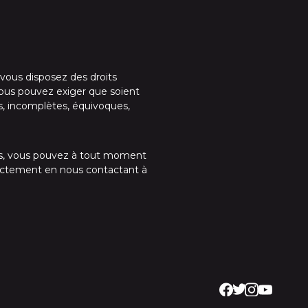
 vous disposez des droits
, vous pouvez exiger que soient
s, incomplètes, équivoques,
es, vous pouvez à tout moment
irectement en nous contactant à
Facebook
Twitter FR
Instagram
YouTube