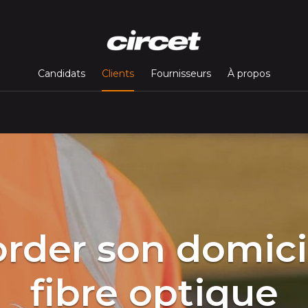
(page courante)
Candidats
Clients
Fournisseurs
À propos
rder son domicil
fibre optique