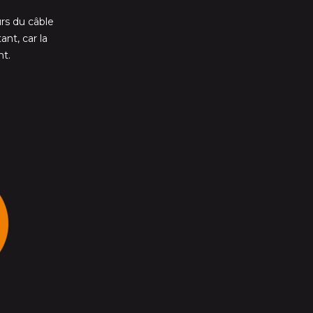
urs du câble
nt, car la
nt.