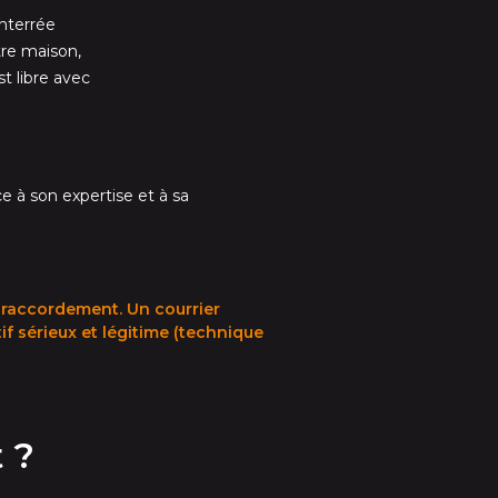
nterrée
tre maison,
st libre avec
e à son expertise et à sa
ut raccordement. Un courrier
f sérieux et légitime (technique
 ?