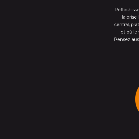
Réfléchiss
la prise
central, pr
et où le 
Pensez auss