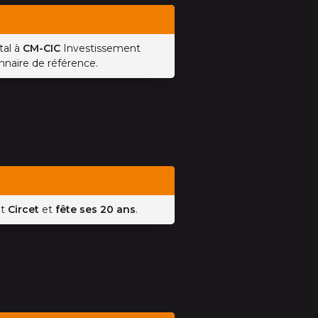
tal à
CM-CIC
Investissement
nnaire de référence.
nt
Circet
et
fête ses 20 ans
.