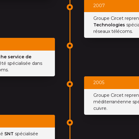
2007
Groupe Circet repren
Technologies
spécia
réseaux télécoms.
he service de
iété spécialisée dans
oms.
2005
Groupe Circet repren
méditerranéenne spéc
cuivre.
té
SNT
spécialisée