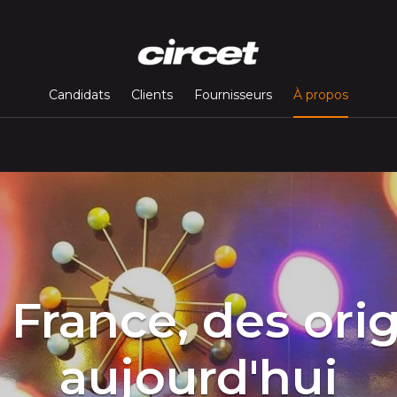
(page c
Candidats
Clients
Fournisseurs
À propos
 France, des ori
aujourd'hui