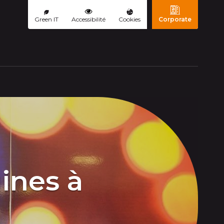
Green IT
Accessibilité
Cookies
Corporate
ourante)
gines à