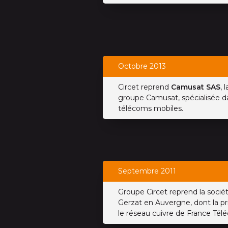
Octobre 2013
Circet reprend
Camusat SAS
, 
groupe Camusat, spécialisée d
télécoms mobiles.
Septembre 2011
Groupe Circet reprend la socié
Gerzat en Auvergne, dont la pri
le réseau cuivre de France Tél