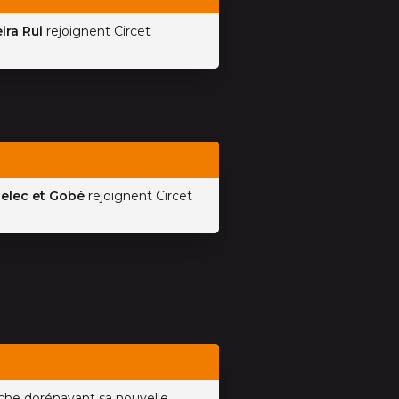
ira Rui
rejoignent Circet
elec et Gobé
rejoignent Circet
iche dorénavant sa nouvelle