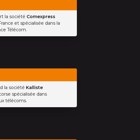
rt la société
Comexpress
rance et spécialisée dans la
nce Télécom.
d la société
Kalliste
 corse spécialisée dans
aux télécoms.