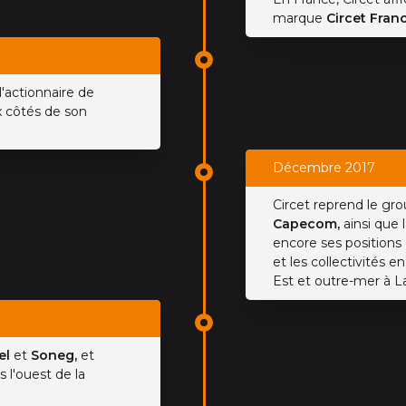
marque
Circet Fran
l'actionnaire de
x côtés de son
Décembre 2017
Circet reprend le gr
Capecom,
ainsi que 
encore ses positions
et les collectivités e
Est et outre-mer à L
tel
et
Soneg,
et
s l'ouest de la