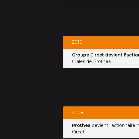
2010
Groupe Circet devient l'acti
filiales de Prothea.
2008
Prothea
devient l'actionnaire 
Circet.