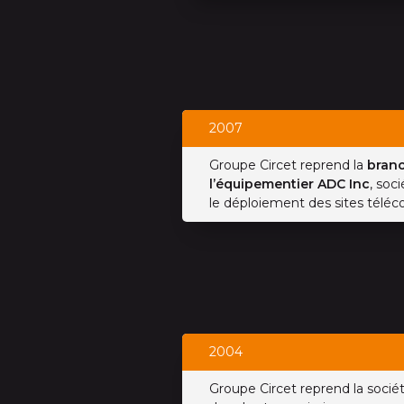
2007
Groupe Circet reprend la
branc
l’équipementier ADC Inc
, soc
le déploiement des sites téléc
2004
Groupe Circet reprend la socié