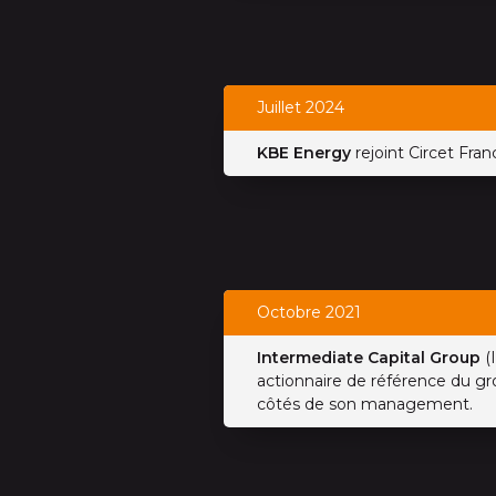
Juillet 2024
KBE Energy
rejoint Circet Fran
Octobre 2021
Intermediate Capital Group
(
actionnaire de référence du gr
côtés de son management.