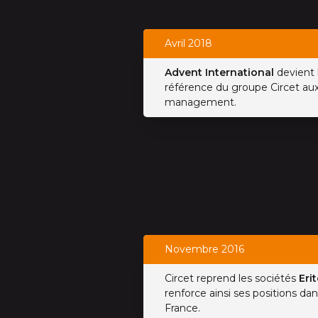
Avril 2018
Advent International
devient 
référence du groupe Circet au
management.
Novembre 2016
Circet reprend les sociétés
Eri
renforce ainsi ses positions dan
France.