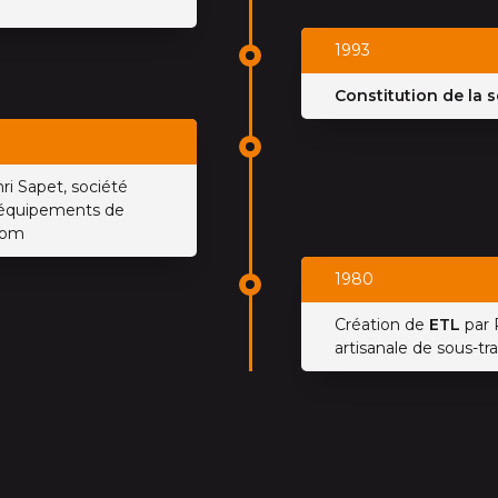
1993
Constitution de la 
ri Sapet, société
 d’équipements de
com
1980
Création de
ETL
par 
artisanale de sous-t