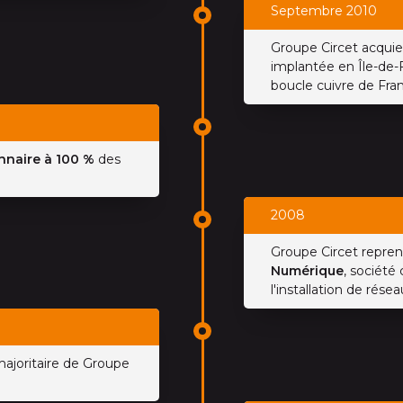
Septembre 2010
Groupe Circet acquie
implantée en Île-de-F
boucle cuivre de Fra
onnaire à 100 %
des
2008
Groupe Circet repren
Numérique
, société
l'installation de rése
majoritaire de Groupe