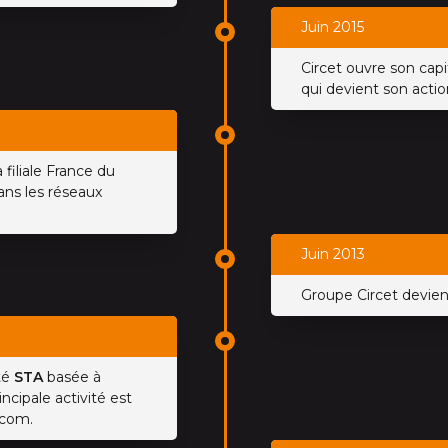
Juin 2015
Circet ouvre son capi
qui devient son actio
la filiale France du
ans les réseaux
Juin 2013
Groupe Circet devie
té
STA
basée à
ncipale activité est
écom.