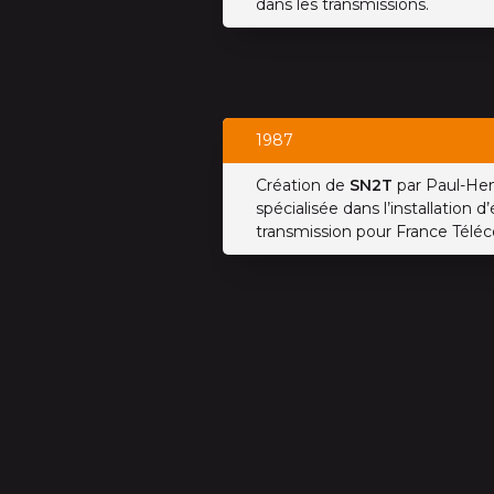
dans les transmissions.
1987
Création de
SN2T
par Paul-Hen
spécialisée dans l’installation
transmission pour France Télé