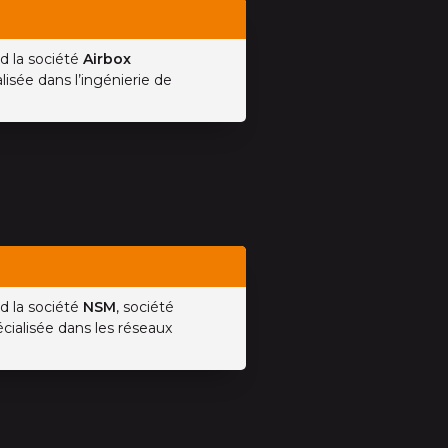
d la société
Airbox
lisée dans l’ingénierie de
d la société
NSM
, société
ialisée dans les réseaux