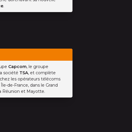
ce
.
oupe
Capcom
, le groupe
la société
TSA
, et complète
 chez les opérateurs télécoms
n Île-de-France, dans le Grand
a Réunion et Mayotte.