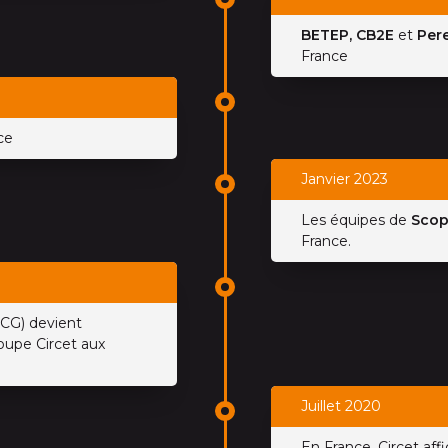
BETEP, CB2E
et
Pere
France
ce
Janvier 2023
Les équipes de
Scop
France.
ICG) devient
oupe Circet aux
Juillet 2020
En France, Circet aff