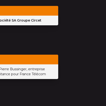
société SA Groupe Circet
Pierre Bussinger, entreprise
raitance pour France Télécom