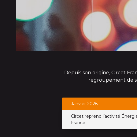
Depuis son origine, Circet Fra
regroupement de soc
Janvier 2026
Circet reprend l’activité Énerg
France