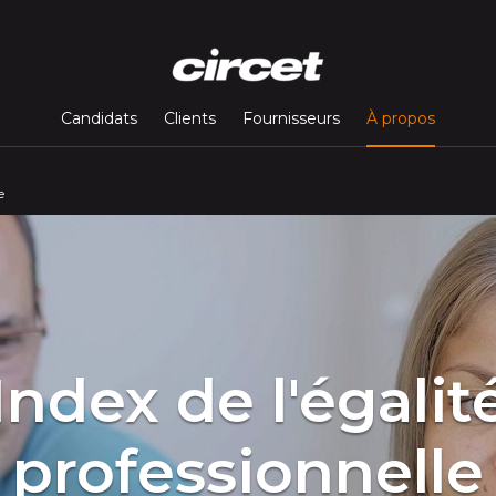
(page c
Candidats
Clients
Fournisseurs
À propos
e
Index de l'égalit
professionnelle