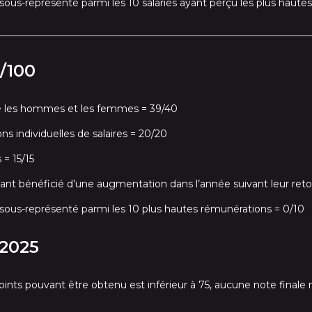
sous-représenté parmi les 10 salariés ayant perçu les plus haute
9/100
e les hommes et les femmes = 39/40
s individuelles de salaires = 20/20
= 15/15
ant bénéficié d’une augmentation dans l’année suivant leur reto
sous-représenté parmi les 10 plus hautes rémunérations = 0/10
2025
s pouvant être obtenu est inférieur à 75, aucune note finale n