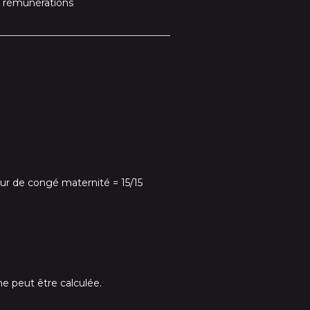
s rémunérations
ur de congé maternité = 15/15
e peut être calculée.