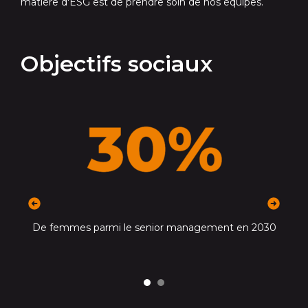
matière d'ESG est de prendre soin de nos équipes.
Objectifs sociaux
précédent
suivant
de
D
De femmes parmi le senior management en 2030