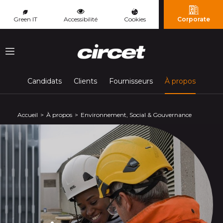
Panneau de gestion des cookies
Green IT
Accessibilité
Cookies
Corporate
Menu
(page c
Candidats
Clients
Fournisseurs
À propos
Accueil
À propos
Environnement, Social & Gouvernance