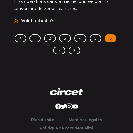
Trois opérations dans la même journée pour la
couverture de zones blanches.
Voir l'actualité
<
1
2
3
4
5
6
>
7
Facebook
Twitter FR
Instagram
YouTube
Plan du site
Mentions légales
Politique de confidentialité